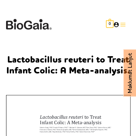
Skip
to
content
0
Main
Men
Maklumat Lanjut
Lactobacillus reuteri to Treat
Infant Colic: A Meta-analysis.