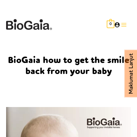
Skip
to
content
0
Main
Men
Maklumat Lanjut
BioGaia how to get the smile
back from your baby