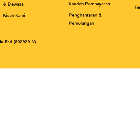
Kaedah Pembayaran
& Dewasa
Te
Penghantaran &
Kisah Kami
Pemulangan
Sdn. Bhd. (802929-V)