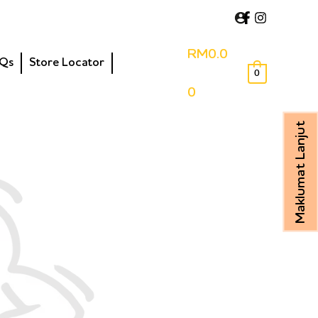
RM
0.0
Qs
Store Locator
0
0
Maklumat Lanjut