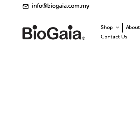
Skip
info@biogaia.com.my
to
content
Shop
About
Contact Us