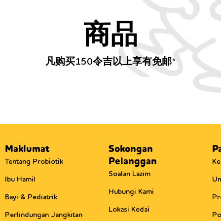
商品
凡购买150令吉以上享有免邮*
Maklumat
Sokongan
P
Pelanggan
Tentang Probiotik
Ke
Soalan Lazim
Ibu Hamil
U
Hubungi Kami
Bayi & Pediatrik
Pr
Lokasi Kedai
Perlindungan Jangkitan
Po