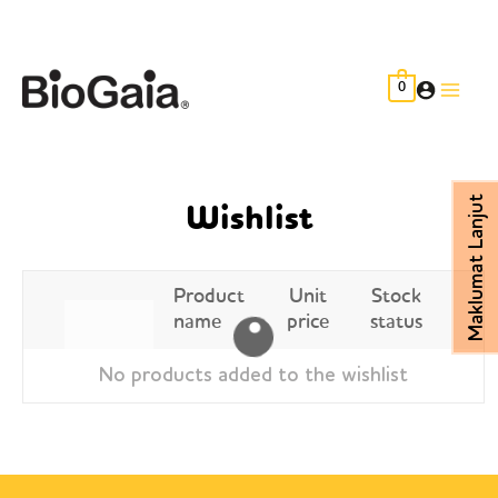
Skip
to
content
0
Main
Men
Maklumat Lanjut
Wishlist
Product
Unit
Stock
name
price
status
No products added to the wishlist