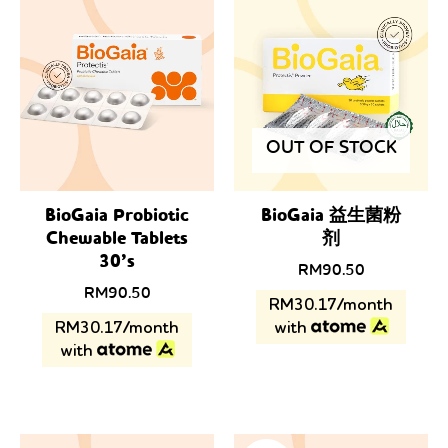
OUT OF STOCK
BioGaia Probiotic
BioGaia 益生菌粉
Chewable Tablets
剂
30’s
RM
90.50
RM
90.50
RM30.17/month
RM30.17/month
with
with