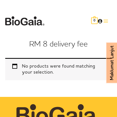
Skip
to
content
0
Main
Men
RM 8 delivery fee
Maklumat Lanjut
No products were found matching
your selection.